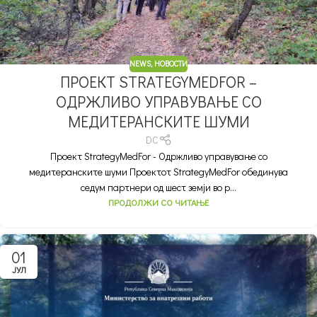
NEWS
,
НОВОСТИ
ПРОЕКТ STRATEGYMEDFOR –
ОДРЖЛИВО УПРАВУВАЊЕ СО
МЕДИТЕРАНСКИТЕ ШУМИ
DC
Проект StrategyMedFor - Одржливо управување со
медитеранските шуми Проектот StrategyMedFor обединува
седум партнери од шест земји во р...
ПРОДОЛЖИ СО ЧИТАЊЕ
01
ЈУЛ