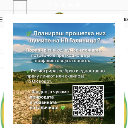
0
МЕНИ
0.00
ДЕ
Новости
Почетна
Архива на категорија "Новости"
07
ЈУЛ