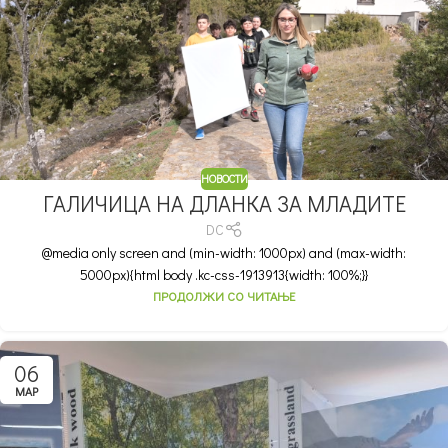
НОВОСТИ
ГАЛИЧИЦА НА ДЛАНКА ЗА МЛАДИТЕ
DC
@media only screen and (min-width: 1000px) and (max-width:
5000px){html body .kc-css-1913913{width: 100%;}}
ПРОДОЛЖИ СО ЧИТАЊЕ
06
МАР