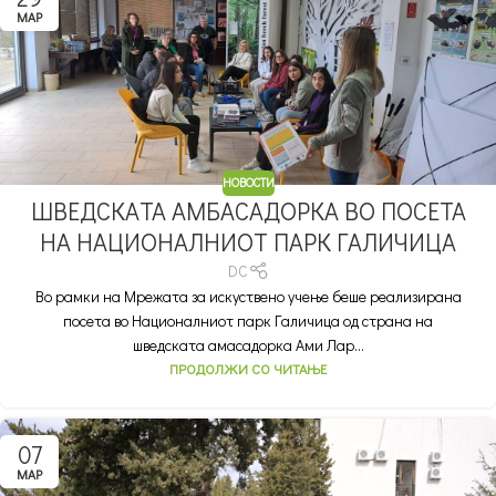
МАР
НОВОСТИ
ШВЕДСКАТА АМБАСАДОРКА ВО ПОСЕТА
НА НАЦИОНАЛНИОТ ПАРК ГАЛИЧИЦА
DC
Во рамки на Мрежата за искуствено учење беше реализирана
посета во Националниот парк Галичица од страна на
шведската амасадорка Ами Лар...
ПРОДОЛЖИ СО ЧИТАЊЕ
07
МАР