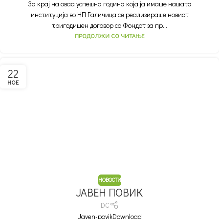
За крај на оваа успешна година која ја имаше нашата
институција во НП Галичица се реализираше новиот
тригодишен договор со Фондот за пр...
ПРОДОЛЖИ СО ЧИТАЊЕ
22
НОЕ
НОВОСТИ
ЈАВЕН ПОВИК
DC
Javen-povikDownload