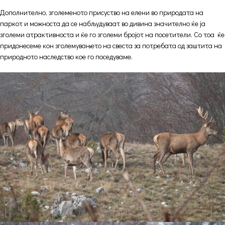
Дополнително, зголеменото присуство на елени во природата на
паркот и можноста да се набљудуваат во дивина значително ќе ја
зголеми атрактивноста и ќе го зголеми бројот на посетители. Со тоа ќе
придонесеме кон зголемувањето на свеста за потребата од заштита на
природното наследство кое го поседуваме.