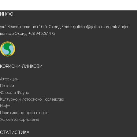
ИНФО
ул.“ Велестовски пат“ б.б. Охрид Email: galicica@galicica.org.mk Инфо
центар Охрид: +38946261473
КОРИСНИ ЛИНКОВИ
Атракции
Патеки
Флора и Фауна
Културно и Историско Наследство
Инфо
Политика на приватност
Услови за користење
СТАТИСТИКА