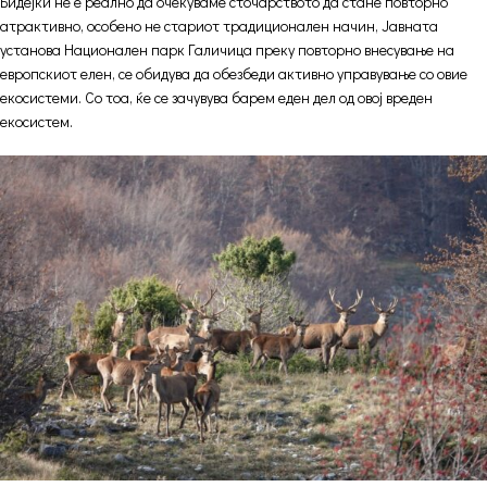
Бидејќи не е реално да очекуваме сточарството да стане повторно
атрактивно, особено не стариот традиционален начин, Јавната
установа Национален парк Галичица преку повторно внесување на
европскиот елен, се обидува да обезбеди активно управување со овие
екосистеми. Со тоа, ќе се зачувува барем еден дел од овој вреден
екосистем.