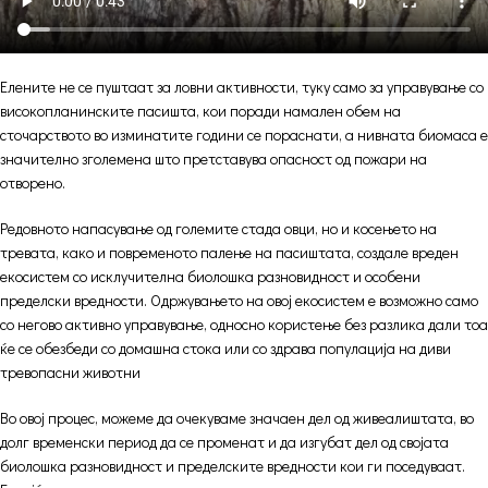
Елените не се пуштаат за ловни активности, туку само за управување со
високопланинските пасишта, кои поради намален обем на
сточарството во изминатите години се пораснати, а нивната биомаса е
значително зголемена што претставува опасност од пожари на
отворено.
Редовното напасување од големите стада овци, но и косењето на
тревата, како и повременото палење на пасиштата, создале вреден
екосистем со исклучителна биолошка разновидност и особени
пределски вредности. Одржувањето на овој екосистем е возможно само
со негово активно управување, односно користење без разлика дали тоа
ќе се обезбеди со домашна стока или со здрава популација на диви
тревопасни животни
Во овој процес, можеме да очекуваме значаен дел од живеалиштата, во
долг временски период да се променат и да изгубат дел од својата
биолошка разновидност и пределските вредности кои ги поседуваат.