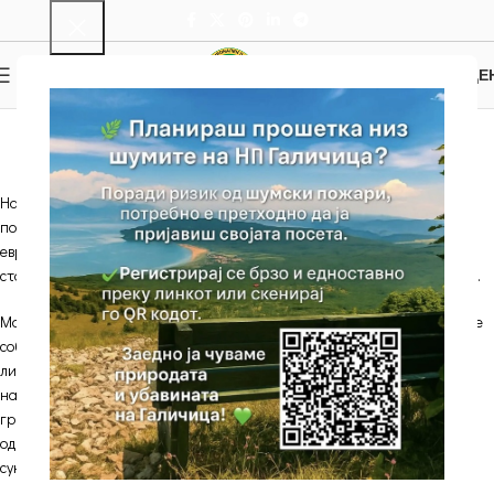
0
МЕНИ
0.00
ДЕ
Репро центар
Почетна
Репро центар
На локалитетот „Косто бачило“, во Националниот парк Галичица, на
површина од околу 90 хектари се наоѓа репродуктивниот центар за
европски елен. Во моментот таму живеат 100-тина единки, а дел од
стадото планирано е да биде пуштано надвор од оградениот простор.
Мажјаците (елени) имаат силно развиени рогови. Женките (кошути) се
собираат во крда кои ги предводи доминантна женка. Живеат во
листопадни шуми и планински предели, а како тревопасни животни
најчесто пасат на шумските ливади и ги брстат лисјата од дрвјата и
грмушките. Нивната реинтродукција во Паркот придонесува за
одржување на високопланинските пасишта и спречување на
сукцесивните процеси.