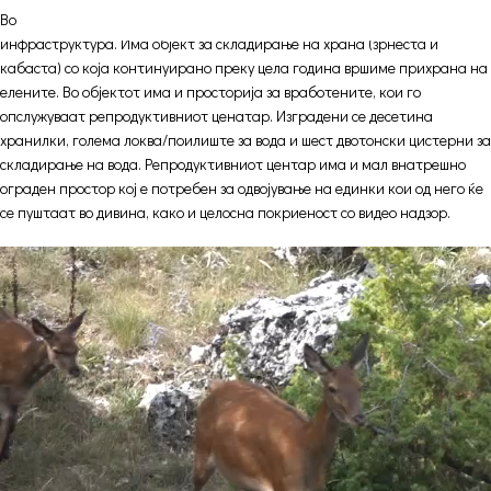
Во рамки на репродуктивниот центар изградена е потребната
инфраструктура. Има објект за складирање на храна (зрнеста и
кабаста) со која континуирано преку цела година вршиме прихрана на
елените. Во објектот има и просторија за вработените, кои го
опслужуваат репродуктивниот ценатар. Изградени се десетина
хранилки, голема локва/поилиште за вода и шест двотонски цистерни за
складирање на вода. Репродуктивниот центар има и мал внатрешно
ограден простор кој е потребен за одвојување на единки кои од него ќе
се пуштаат во дивина, како и целосна покриеност со видео надзор.