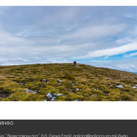
ИНФО
ул.“ Велестовски пат“ б.б. Охрид Email: galicica@galicica.org.mk Инфо