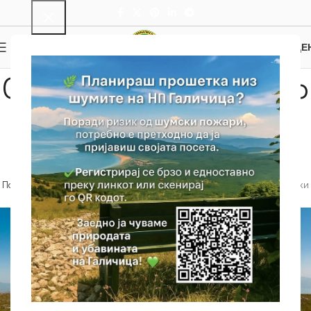
0
МЕНИ
0.00
ДЕ
G – Потешки патеки по
планински гребени
над 1.600 м.н.в
Почетна
Патеки
Пешачки и Велосипедски Патеки
G – Потешки патеки
по планински гребени над 1.600 м.н.в