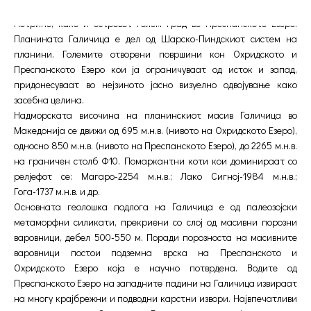
Галичица, вклучително и делови од нејзините ограноци Исток и
Петрино, како и островот Голем Град во Преспанското Езеро.
Планината Галичица е дел од Шарско-Пиндскиот систем на
планини. Големите отворени површини кон Охридското и
Преспанското Езеро кои ја ограничуваат од исток и запад,
придонесуваат во нејзиното јасно визуелно одвојување како
засебна целина.
Надморската височина на планинскиот масив Галичица во
Македонија се движи од 695 м.н.в. (нивото на Охридското Езеро),
односно 850 м.н.в. (нивото на Преспанското Езеро), до 2265 м.н.в.
на граничен столб Ф10. Помаркантни коти кои доминираат со
релјефот се: Магаро-2254 м.н.в.; Лако Сигној-1984 м.н.в.;
Гога-1737 м.н.в. и др.
Основната геолошка подлога на Галичица е од палеoзојски
метаморфни силикати, прекриени со слој од масивни порозни
варовници, дебел 500-550 м. Поради порозноста на масивните
варовници постои подземна врска на Преспанското и
Охридското Езеро која е научно потврдена. Водите од
Преспанското Езеро на западните падини на Галичица извираат
на многу крајбрежни и подводни карстни извори. Највпечатливи