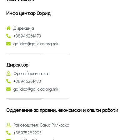
Инфо центар Охрид
Дирекција
+38946261473
galicica@galicica.org.mk
Директор
Фросе Ѓоргиевска
+38946261473
galicica@galicica.org.mk
Одделение за правни, економски и општи работи
Раководител: Сања Рилкоска
+38975282203