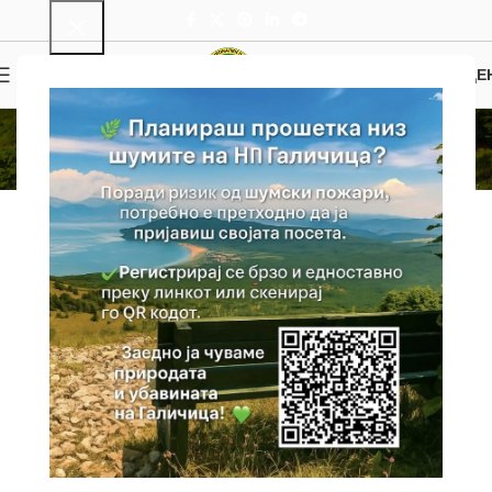
0
МЕНИ
0.00
ДЕ
Инфо
Почетна
Инфо
Генерални Информации
Националниот парк Галичица препознатлив по својата богата и
ретка природа и неповторлива убавина, во 1958 година е
прогласен за национален парк со цел да се зачува растителниот
и животинскиот свет и природниот изглед на планината
Галичица. Околу 2/3 од Паркот е вклучен во границите на
Светското природно и културно наследство на охридскиот
регион, впишано на листата на Светско културно и природно
наследство на УНЕСКО. Националниот парк Галичица се наоѓа во
југозападниот дел на Македонија, на планинскиот масив