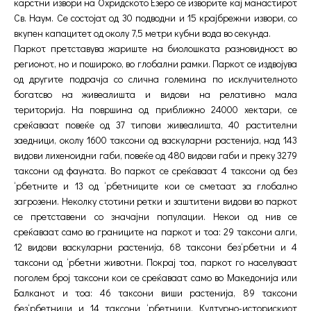
карстни извори на Охридското Езеро се изворите кај манастирот
Св. Наум. Се состојат од 30 подводни и 15 крајбрежни извори, со
вкупен капацитет од околу 7,5 метри кубни вода во секунда.
Паркот претставува жариште на биолошката разновидност во
регионот, но и пошироко, во глобални рамки. Паркот се издвојува
од другите подрачја со слична големина по исклучителното
богатсво на живеалишта и видови на релативно мала
територија. На површина од приближно 24000 хектари, се
среќаваат повеќе од 37 типови живеалишта, 40 растителни
заедници, околу 1600 таксони од васкуларни растенија, над 143
видови лихеноидни габи, повеќе од 480 видови габи и преку 3279
таксони од фауната. Во паркот се среќаваат 4 таксони од без
‘рбетните и 13 од ‘рбетниците кои се сметаат за глобално
загрозени. Неколку стотини ретки и заштитени видови во паркот
се претставени со значајни популации. Некои од нив се
среќаваат само во границите на паркот и тоа: 29 таксони алги,
12 видови васкуларни растенија, 68 таксони без‘рбетни и 4
таксони од ‘рбетни животни. Покрај тоа, паркот го населуваат
поголем број таксони кои се среќаваат само во Македонија или
Балканот и тоа: 46 таксони виши растенија, 89 таксони
без‘рбетници и 14 таксони ‘рбетници. Културно-историскиот