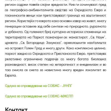
регион содржи повеќе слојни вредности. Нив ги сочинуваат пред
се географско-амбиенталните својства на Охридското Езеро и
планинските венци кои претставуваат граница на заштитениот
регион. Користејќи го езерото како основен извор на живот, многу
генерации оставиле зад себе синтези на природното, руралното
и урбаното. Од големиот број културно-историски споменици на
територијата на Паркот позначајни се: манастирот „Св. Наум“,
црквата „Св. Богородица Захумска“, археолошките наоѓалишта
на островот Голем Град и многу други. Како комплексна целина,
паркот заедно со Охридското и Преспанското Езеро, претставува
релативно ограничена подрачје со многу богата биолошка
разновидност, висок степен на хетерогеност и енедемизам и во
таа смисла се смета за навистина многу вреден локалитет во
Европа.
Одлука за спроведување на СОВЖС - ЈУНПГ
Одлука за спроведување на СОВЖС-МЖСПП
Контакт