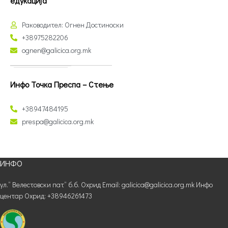
едукација
Раководител: Огнен Достиноски
+38975282206
ognen@galicica.org.mk
Инфо Точка Преспа – Стење
+38947484195
prespa@galicica.org.mk
ИНФО
ул.“ Велестовски пат“ б.б. Охрид Email: galicica@galicica.org.mk Инфо
центар Охрид: +38946261473