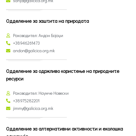
sanja@galicica.org.mk
Одделение за заштита на природата
Раководител: Андон Бојаџи
+38946261473
andon@galicica.org.mk
Одделение за одржливо користење на природните
ресурси
Раководител: Наумче Новески
+38975282201
jimmy@galicica.org.mk
Одделение за алтернативни активности и еколошка