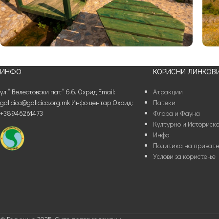
ИНФО
КОРИСНИ ЛИНКОВ
ул.“ Велестовски пат“ б.б. Охрид Email:
Атракции
galicica@galicica.org.mk Инфо центар Охрид:
Патеки
+38946261473
Флора и Фауна
Културно и Историско
Инфо
Политика на приватн
Услови за користење