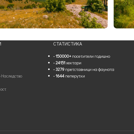
И
СТАТИСТИКА
- 150000+
посетители годишно
- 24151
хектари
- 3279
претставници на фауната
 Наследство
- 1644
пеперутки
ост