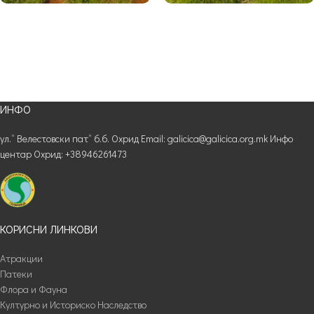
ИНФО
ул.“ Велестовски пат“ б.б. Охрид Email: galicica@galicica.org.mk Инфо
центар Охрид: +38946261473
КОРИСНИ ЛИНКОВИ
Атракции
Патеки
Флора и Фауна
Културно и Историско Наследство