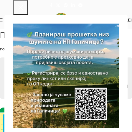
0
МЕНИ
0.00
ДЕ
Пешачење и Велосипедизам
ПОЧЕТНА
/
АТРАКЦИИ
/
АКТИВЕН ТУРИЗАМ
/
ПЕШАЧЕЊЕ И ВЕЛОСИПЕДИЗАМ
АТРАКЦИИ
АКТИВЕН ТУРИЗАМ
ПАРАГЛАЈДИНГ
ПЕШАЧЕЊЕ И ВЕЛОСИПЕДИЗАМ
ИЗЛЕТНИЧКИ МЕСТА И ДРУГИ ЗНАМЕНИТОСТИ
ЛОКВИ И ИЗВОРИ
ТУРИСТИЧКИ АТРАКЦИИ