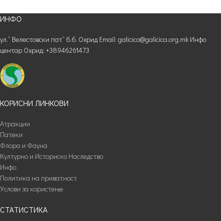
ИНФО
ул.“ Велестовски пат“ б.б. Охрид Email: galicica@galicica.org.mk Инфо
центар Охрид: +38946261473
КОРИСНИ ЛИНКОВИ
Атракции
Патеки
Флора и Фауна
Културно и Историско Наследство
Инфо
Политика на приватност
Услови за користење
СТАТИСТИКА