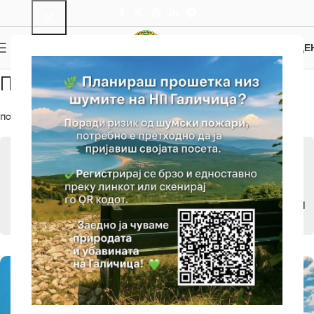
0
МЕНИ
0.00
ДЕ
Параглајдинг
ПОЧЕТНА
/
АТРАКЦИИ
/
АКТИВЕН ТУРИЗАМ
/
ПАРАГЛАЈДИНГ
АТРАКЦИИ
АКТИВЕН ТУРИЗАМ
ПАРАГЛАЈДИНГ
ПЕШАЧЕЊЕ И ВЕЛОСИПЕДИЗАМ
ИЗЛЕТНИЧКИ МЕСТА И ДРУГИ ЗНАМЕНИТОСТИ
ЛОКВИ И ИЗВОРИ
ТУРИСТИЧКИ АТРАКЦИИ