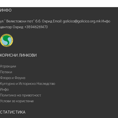
ИНФО
ул.“ Велестовски пат“ б.б. Охрид Email: galicica@galicica.org.mk Инфо
центар Охрид: +38946261473
КОРИСНИ ЛИНКОВИ
Атракции
Патеки
Флора и Фауна
Културно и Историско Наследство
Инфо
Политика на приватност
Услови за користење
СТАТИСТИКА