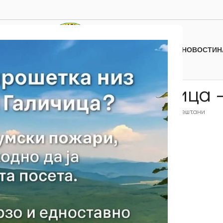
НОВОСТИ
Н
пас – превој Галичица
еки
Наш Предлог
Пештани – Св. Спас – превој Галичица – Пештани