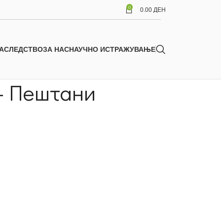
0
0.00
ДЕН
АСЛЕДСТВО
ЗА НАС
НАУЧНО ИСТРАЖУВАЊЕ
 – Пештани