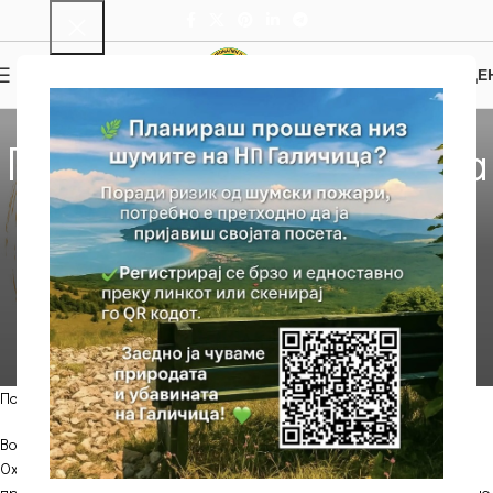
0
МЕНИ
0.00
ДЕ
НОВОСТИ
Препораки за заштита
од високите
температури на
планина
DC
On 25/07/2023
Почитувани посетители на Националниот парк Галичица,
Во текот на летниот период, посетата на природните убавини на
Охрид и Националниот парк Галичица е во најголем подем. Имајќи ги
предвид моменталните временски услови, пропратени со исклучително