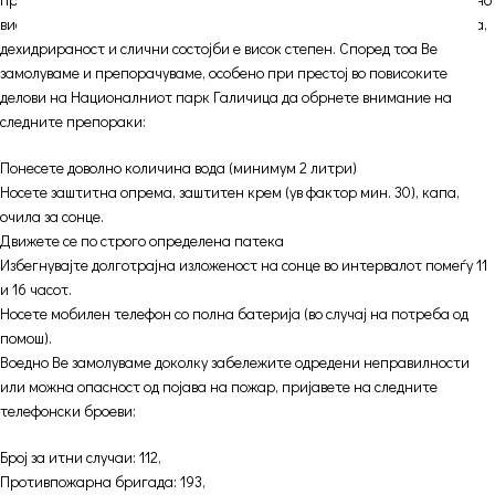
високи температури и многу висок УВ индекс, опасноста од сончаница,
дехидрираност и слични состојби е висок степен. Според тоа Ве
замолуваме и препорачуваме, особено при престој во повисоките
делови на Националниот парк Галичица да обрнете внимание на
следните препораки:
Понесете доволно количина вода (минимум 2 литри)
Носете заштитна опрема, заштитен крем (ув фактор мин. 30), капа,
очила за сонце.
Движете се по строго определена патека
Избегнувајте долготрајна изложеност на сонце во интервалот помеѓу 11
и 16 часот.
Носете мобилен телефон со полна батерија (во случај на потреба од
помош).
Воедно Ве замолуваме доколку забележите одредени неправилности
или можна опасност од појава на пожар, пријавете на следните
телефонски броеви:
Број за итни случаи: 112,
Противпожарна бригада: 193,