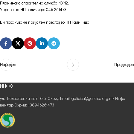
Планинска спасителна служба: 13112,
Управа на НП Галичица: 046 261473.
Ви посакуваме пријатен престој во НП Галичица
Нареден
Предходен
ИНФО
ул.“ Велестовски пат“ б.б. Охрид Email: galicica@galicica.org.mk Инфо
центар Охрид: +38946261473