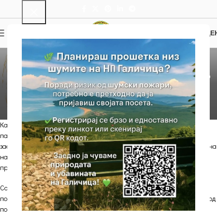
0
МЕНИ
0.00
ДЕ
НОВОСТИ
Кампањата „Лето без
пожари“
DC
On 25/07/2023
Кампањата „Лето без пожари“ стартуваше вчера и во Националниот
парк Галичица! На почетокот на оваа кампања беше спроведена
заедничка активност за запознавање на граѓаните со истата од страна
на Директорот на Јавната установа Национален парк Галичица,
претставници на Националниот парк и претставници на ПС Ресен.
Со взаемна соработка помеѓу институциите и секако со вашата
поддршка, ќе се обидеме да образуваме заедница свесна за ризиците од
пожари и го заштитиме нашето природно богатство, посебно во овие