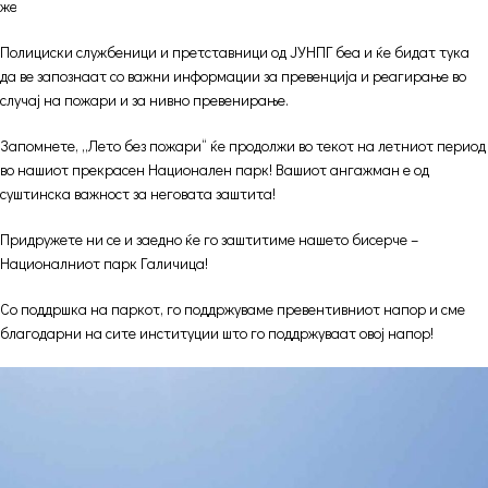
жешки летни денови кога ваквата опасност е се поголема!
Полициски службеници и претставници од ЈУНПГ беа и ќе бидат тука
да ве запознаат со важни информации за превенција и реагирање во
случај на пожари и за нивно превенирање.
Запомнете, „Лето без пожари“ ќе продолжи во текот на летниот период
во нашиот прекрасен Национален парк! Вашиот ангажман е од
суштинска важност за неговата заштита!
Придружете ни се и заедно ќе го заштитиме нашето бисерче –
Националниот парк Галичица!
Со поддршка на паркот, го поддржуваме превентивниот напор и сме
благодарни на сите институции што го поддржуваат овој напор!