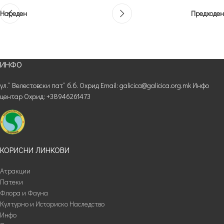
Нареден
Предходен
ИНФО
ул.“ Велестовски пат“ б.б. Охрид Email: galicica@galicica.org.mk Инфо
центар Охрид: +38946261473
КОРИСНИ ЛИНКОВИ
Атракции
Патеки
Флора и Фауна
Културно и Историско Наследство
Инфо