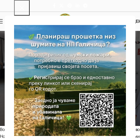
0
МЕНИ
0.00
ДЕ
НОВОСТИ
Шведската
амбасадорка во
посета на
Националниот парк
Галичица
DC
On 29/03/2024
Во рамки на Мрежата за искуствено учење беше реализирана посета во
Националниот парк Галичица од страна на шведската амасадорка Ами