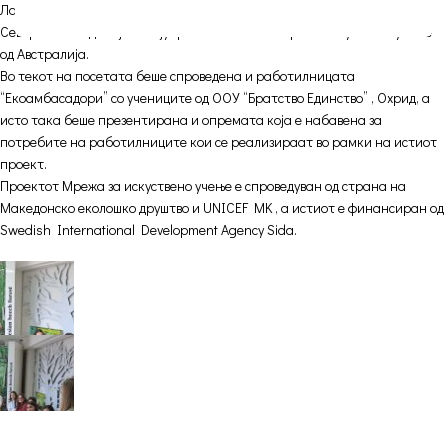
Ларсон, Патриција ДиЏовани претставник на УНИЦЕФ во Република
Северна Македонија и Стјуарт Колхаген експерт за искуствено учење
од Австралија.
Во текот на посетата беше спроведена и работилницата
“Екоамбасадори” со учениците од ООУ “Братство Единство” , Охрид, а
исто така беше презентирана и опремата која е набавена за
потребите на работилниците кои се реализираат во рамки на истиот
проект.
Проектот Мрежа за искуствено учење е спроведуван од страна на
Македонско еколошко друштво и UNICEF MK , а истиот е финансиран од
Swedish International Development Agency Sida.