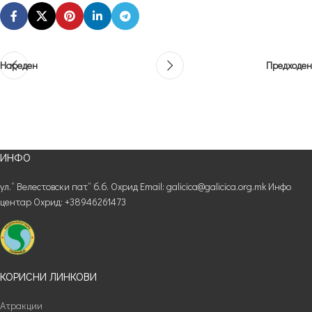
Нареден
Предходен
ИНФО
ул.“ Велестовски пат“ б.б. Охрид Email: galicica@galicica.org.mk Инфо
центар Охрид: +38946261473
КОРИСНИ ЛИНКОВИ
Атракции