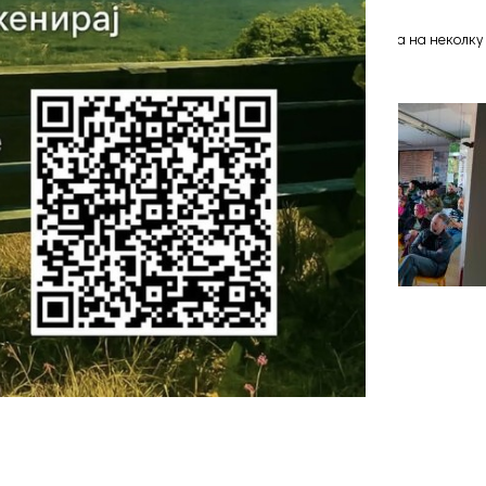
ја на теренска работа преку практично изведување на вежба на неколк