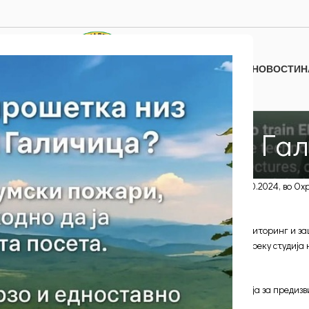
НОВОСТИ
Н
НОВОСТИ
а за ренџери во НП Га
0
Објавено од
Нанев Климент
On 01/10/2024
onitoring and Reporting Tool) во периодот од 30.09 до 04.10.2024, во О
ња за ренџери и управувачи со заштитени подрачја за мониторинг и заш
рската служба за заштита на природа, практични вежби преку студија 
ија за вредностите на паркот, по која се отвори дискусија за предиз