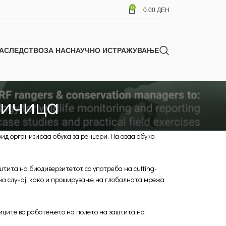
0
0.00
ДЕН
АСЛЕДСТВО
ЗА НАС
НАУЧНО ИСТРАЖУВАЊЕ
личица
хрид организираа обука за ренџери. На оваа обука
тита на биодиверзитетот со употреба на cutting-
на случај, како и проширување на глобалната мрежа
виците во работењето на полето на заштита на