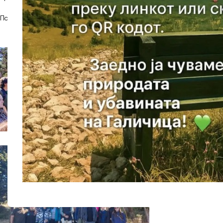
По посетата на инфо – центарот на ЈУНПГ Охрид, учесниците се упати