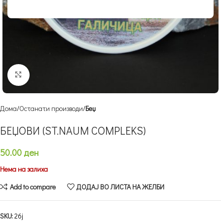
Кликнете за зголемување
Дома
Останати производи
Беџ
БЕЏОВИ (ST.NAUM COMPLEKS)
50.00
ден
Нема на залиха
Add to compare
ДОДАЈ ВО ЛИСТА НА ЖЕЛБИ
SKU:
26j