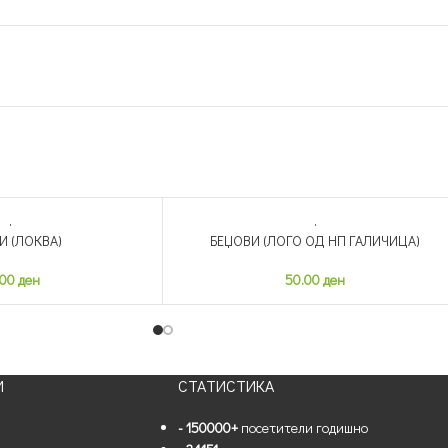
И (ЛОКВА)
БЕЏОВИ (ЛОГО ОД НП ГАЛИЧИЦА)
НЕМА ЗАЛИХА
.00
ден
50.00
ден
И
СТАТИСТИКА
- 150000+
посетители годишно