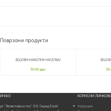
Поврзани продукти
БЕЏОВИ (НАКОЛНА НАСЕЛБА)
БЕЏОВ
НЕМА ЗАЛИХА
НЕМА ЗАЛИХА
50.00
ден
50
ИНФО
КОРИСНИ ЛИНКОВ
ул.“ Велестовски пат“ б.б. Охрид Email:
Атракции