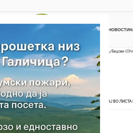
НОВОСТИ
Н
Дома
Останати производи
Беџ
Беџови (Ohr
БЕЏОВИ (OHRID)
50.00
ден
Нема на залиха
Add to compare
ДОДАЈ ВО ЛИСТА
SKU:
26e
Категорија
Беџ