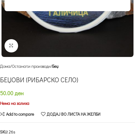
Кликнете за зголемување
Дома
Останати производи
Беџ
БЕЏОВИ (РИБАРСКО СЕЛО)
50.00
ден
Нема на залиха
Add to compare
ДОДАЈ ВО ЛИСТА НА ЖЕЛБИ
SKU:
26s