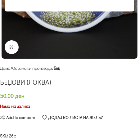
Кликнете за зголемување
Дома
Останати производи
Беџ
БЕЏОВИ (ЛОКВА)
50.00
ден
Нема на залиха
Add to compare
ДОДАЈ ВО ЛИСТА НА ЖЕЛБИ
SKU:
26p