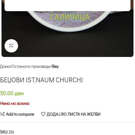
Кликнете за зголемување
Дома
Останати производи
Беџ
БЕЏОВИ (ST.NAUM CHURCH)
50.00
ден
Нема на залиха
Add to compare
ДОДАЈ ВО ЛИСТА НА ЖЕЛБИ
SKU:
26i