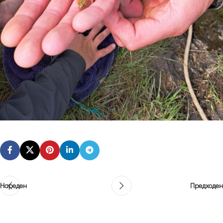
Нареден
Предходен