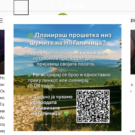
0
МЕНИ
0.00
ДЕ
НОВОСТИ
Пребројување на
мраморци
DC
On 17/05/2023
На локалитетот Шарбојца – Асан Ѓура, беше извршена мониторинг
активност за пребројување на мраморци од видот Triturus macedonicus.
Оваа активност се спроведува во рамки на Програмата за долгорочен
мониторинг на биолошката разновидност во Националниот парк
Галичица, а методологијата опфаќа привремено заловување,
евидентирање и ослободување на единките во темпоралните локви
Асан Ѓура и Симонческа локва. Оваа активност беше спроведена во
соработка со Македонското еколошко друштво претставена од
херпетологот Др. Драган Арсовски, а исто така активно учество зедоа и