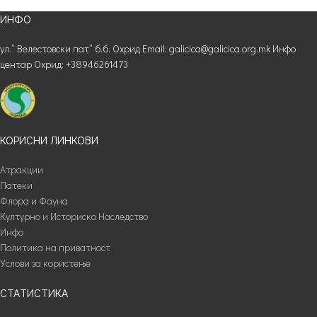
ИНФО
ул.“ Велестовски пат“ б.б. Охрид Email: galicica@galicica.org.mk Инфо
центар Охрид: +38946261473
КОРИСНИ ЛИНКОВИ
Атракции
Патеки
Флора и Фауна
Културно и Историско Наследство
Инфо
Политика на приватност
Услови за користење
СТАТИСТИКА