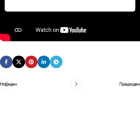
Нареден
Предходен