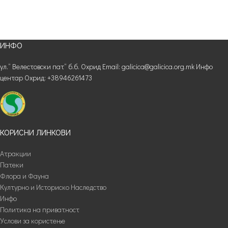
ИНФО
ул.“ Велестовски пат“ б.б. Охрид Email: galicica@galicica.org.mk Инфо
центар Охрид: +38946261473
КОРИСНИ ЛИНКОВИ
Атракции
Патеки
Флора и Фауна
Културно и Историско Наследство
Инфо
Политика на приватност
Услови за користење