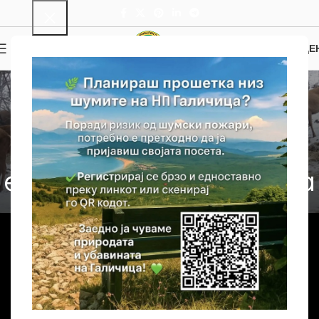
0
МЕНИ
0.00
ДЕ
NEWS
,
НОВОСТИ
Репортажа од
репроцентарот на
елени во НП Галичица
NP Galichica
On 13/05/2023