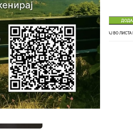
ДОДА
Add to compare
ДОДАЈ ВО ЛИСТА
SKU:
30i
Категорија
Налепници
Сподели: