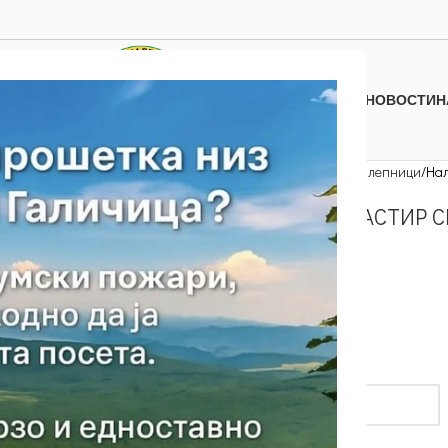
НОВОСТИ
Н
Дома
Останати производи
Налепници
Нал
НАЛЕПНИЦИ (МАНАСТИР С
50.00
ден
9 на залиха
Дата / Date
*