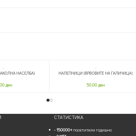
АКОЛНА НАСЕЛБА)
НАЛЕПНИЦИ (ВРВОВИТЕ НА ГАЛИЧИЦА)
НЕМА ЗАЛИХА
.00
ден
50.00
ден
И
СТАТИСТИКА
- 150000+
посетители годишно