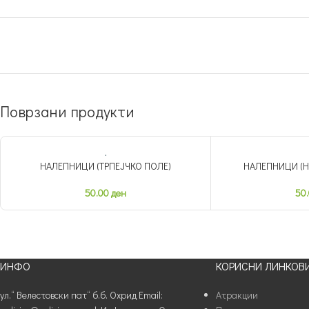
Поврзани продукти
НАЛЕПНИЦИ (ТРПЕЈЧКО ПОЛЕ)
НАЛЕПНИЦИ (Н
50.00
ден
50
ИНФО
КОРИСНИ ЛИНКОВ
ул.“ Велестовски пат“ б.б. Охрид Email:
Атракции