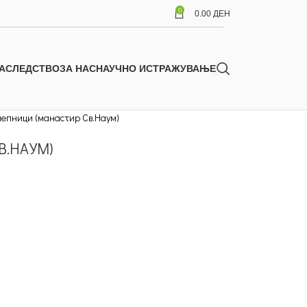
0
0.00
ДЕН
АСЛЕДСТВО
ЗА НАС
НАУЧНО ИСТРАЖУВАЊЕ
епници (манастир Св.Наум)
В.НАУМ)