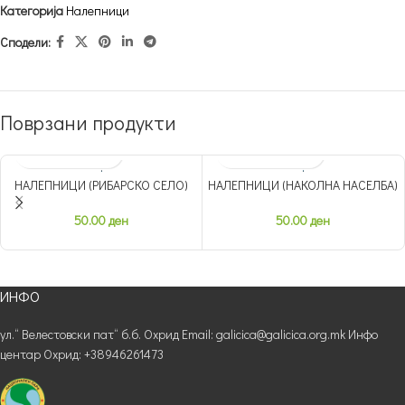
Категорија
Налепници
Сподели:
Поврзани продукти
НАЛЕПНИЦИ (РИБАРСКО СЕЛО)
НАЛЕПНИЦИ (НАКОЛНА НАСЕЛБА)
50.00
ден
50.00
ден
ИНФО
ул.“ Велестовски пат“ б.б. Охрид Email: galicica@galicica.org.mk Инфо
центар Охрид: +38946261473