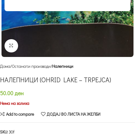
Кликнете за зголемување
Дома
Останати производи
Налепници
НАЛЕПНИЦИ (OHRID LAKE – TRPEJCA)
50.00
ден
Нема на залиха
Add to compare
ДОДАЈ ВО ЛИСТА НА ЖЕЛБИ
SKU:
30f