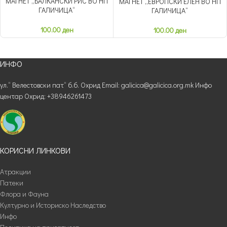
МАГНЕТ „БАЛКАНСКИ РИС ВО НП
МАГНЕТ „ЕВРОПСКИ ЕЛЕН ВО НП
ГАЛИЧИЦА“
ГАЛИЧИЦА“
100.00
ден
100.00
ден
ИНФО
ул.“ Велестовски пат“ б.б. Охрид Email: galicica@galicica.org.mk Инфо
центар Охрид: +38946261473
КОРИСНИ ЛИНКОВИ
Атракции
Патеки
Флора и Фауна
Културно и Историско Наследство
Инфо