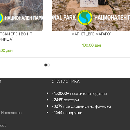
ПСКИ ЕЛЕН ВО НП
МАГНЕТ „ВРВ МАГАРО“
ИЧИЦА“
100.00
ден
.00
ден
И
СТАТИСТИКА
- 150000+
посетители годишно
- 24151
хектари
- 3279
претставници на фауната
 Наследство
- 1644
пеперутки
ост