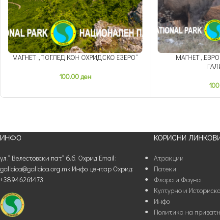
МАГНЕТ „ПОГЛЕД КОН ОХРИДСКО ЕЗЕРО“
МАГНЕТ „ЕВРО
ГАЛ
100.00
ден
100
ИНФО
КОРИСНИ ЛИНКОВ
ул.“ Велестовски пат“ б.б. Охрид Email:
Атракции
galicica@galicica.org.mk Инфо центар Охрид:
Патеки
+38946261473
Флора и Фауна
Културно и Историско
Инфо
Политика на приватн