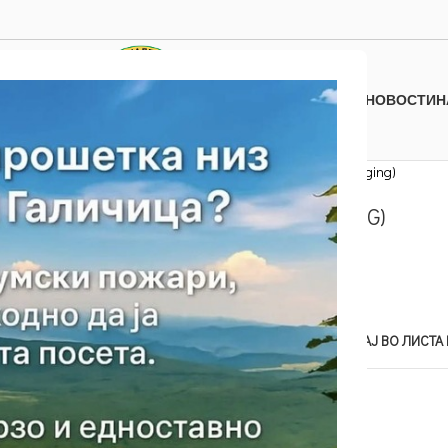
НОВОСТИ
Н
Дома
Магнети
Магнети (Climging)
МАГНЕТИ (CLIMGING)
100.00
ден
Нема на залиха
Add to compare
ДОДАЈ ВО ЛИСТА
SKU:
27b
Категорија
Магнети