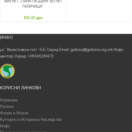
МАГНЕТ „ПАРАГЛАЈДИНГ ВО НП
ГАЛИЧИЦА“
100.00
ден
ИНФО
ул.“ Велестовски пат“ б.б. Охрид Email: galicica@galicica.org.mk Инфо
центар Охрид: +38946261473
КОРИСНИ ЛИНКОВИ
Атракции
Патеки
Флора и Фауна
Културно и Историско Наследство
Инфо