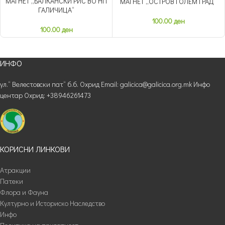
МАГНЕТ „БАЛКАНСКИ РИС ВО НП
МАГНЕТ „ОСТРОВ ГОЛЕМ ГРАД“
ГАЛИЧИЦА“
100.00
ден
100.00
ден
ИНФО
ул.“ Велестовски пат“ б.б. Охрид Email: galicica@galicica.org.mk Инфо
центар Охрид: +38946261473
КОРИСНИ ЛИНКОВИ
Атракции
Патеки
Флора и Фауна
Културно и Историско Наследство
Инфо