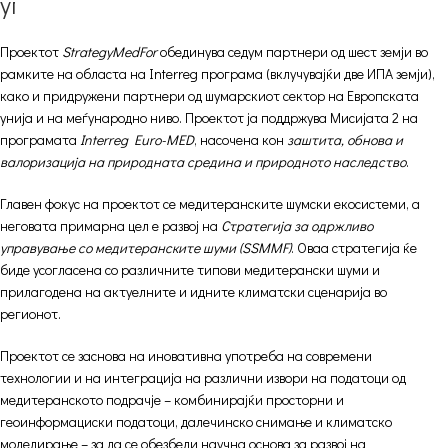
управување со медитеранските шуми
Проектот
StrategyMedFor
обединува седум партнери од шест земји во
рамките на областа на Interreg програма (вклучувајќи две ИПА земји),
како и придружени партнери од шумарскиот сектор на Европската
унија и на меѓународно ниво. Проектот ја поддржува Мисијата 2 на
програмата
Interreg Euro-MED
, насочена кон
заштита, обнова и
валоризација на природната средина и природното наследство
.
Главен фокус на проектот се медитеранските шумски екосистеми, а
неговата примарна цел е развој на
Стратегија за одржливо
управување со медитеранските шуми (SSMMF)
. Оваа стратегија ќе
биде усогласена со различните типови медитерански шуми и
прилагодена на актуелните и идните климатски сценарија во
регионот.
Проектот се заснова на иновативна употреба на современи
технологии и на интеграција на различни извори на податоци од
медитеранското подрачје – комбинирајќи просторни и
геоинформациски податоци, далечинско снимање и климатско
моделирање – за да се обезбеди научна основа за развој на