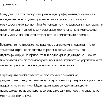
стратегијата.
Создадената стратегија ќе претставува референтен документ за
наредните десет години, релевантен за Европската унија и
медитеранскиот регион. Таа ќе понуди научно засновани препораки и
насоки за заштита, обнова и одржливо користење на шумите, со цел
зголемување на нивната отпорност на климатските промени.
Во рамките на проектот се развиваат специфични алатки – како
тематски карти со податоци во реално време и системи за
идентификација на приоритетни подрачја за дејствување – кои ќе
придонесат кон поголема одржливост и ефикасност на управувачките
мерки на регионално, национално и локално ниво.
Партнерите се обврзуваат на практична примена на
резултатите преку ангажман на оперативни партнери во клучни тест-
подрачја на источниот Медитеран, каде се идентификувани
недостатоци во истражувањето, заштитата и преносот на знаења за
медитеранските шуми.