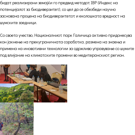
бидат реализирани земајќи го предвид методот IBP (Индекс на
потенцијалот за биодиверзитет), со цел да се обезбеди научно
заснована процена на биодиверзитетот и еколошката вредност на
шумските заедници.
Со своето учество, Националниот парк Галичица активно придонесува
кон јакнење на прекуграничната соработка, размена на знаења и
примена на иновативни технологии за одржливо управување со шумите
под влијание на климатските промени во медитеранскиот регион.