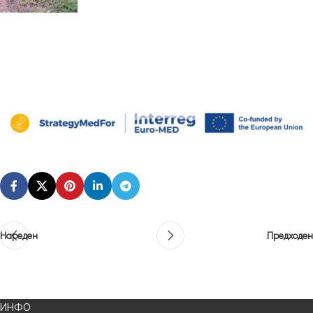
Нареден
Предходен
ИНФО