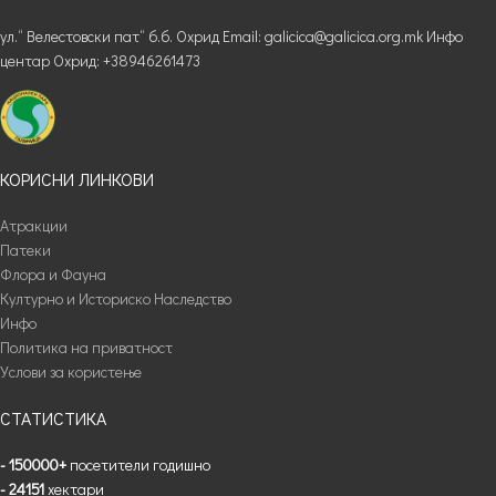
ул.“ Велестовски пат“ б.б. Охрид Email: galicica@galicica.org.mk Инфо
центар Охрид: +38946261473
КОРИСНИ ЛИНКОВИ
Атракции
Патеки
Флора и Фауна
Културно и Историско Наследство
Инфо
Политика на приватност
Услови за користење
СТАТИСТИКА
- 150000+
посетители годишно
- 24151
хектари