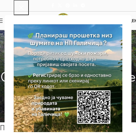
0
МЕНИ
0.00
ДЕ
NEWS
,
НОВОСТИ
Проект
StrategyMedFor –
Одржливо управување
со медитеранските
шуми
DC
On 04/11/2025
Проект StrategyMedFor – Одржливо