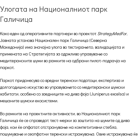
Улогата на Националниот парк
Галичица
Како еден од оперативните партнери во проектот
StrategyMedFor
,
Јавната установа Национален парк Галичица (Северна
Македонија) има значајна улога во тестирањето, валидацијата и
примената на Стратегијата за одржливо управување со
медитеранските шуми во рамките на одбрани пилот-подрачја на
паркот.
Паркот придонесува со вредни теренски податоци, експертиза и
долгогодишно искуство во управувањето со медитерански шумски
хабитати, особено со заедниците на дива фоја (Juniperus excelsa) и
мешаните шумски екосистеми.
Во рамките на проектните активности, во Националниот парк
Галичица ќе се спроведат тест-мерки за заштита на шумите од дива
фоја, кои ќе опфатат отстранување на компетитивни стебла,
пошумување и сеопфатни теренски истражувања. Овие истражувања ќе