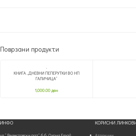
Поврзани продукти
КНИГА „ДНЕВНИ ПЕПЕРУТКИ ВО НП
ГАЛИЧИЦА“
1,000.00
ден
ИНФО
КОРИСНИ ЛИНКОВ
ул.“ Велестовски пат“ б.б. Охрид Email:
Атракции