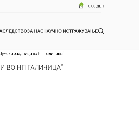
0
0.00
ДЕН
АСЛЕДСТВО
ЗА НАС
НАУЧНО ИСТРАЖУВАЊЕ
Шумски заедници во НП Галичица“
И ВО НП ГАЛИЧИЦА“