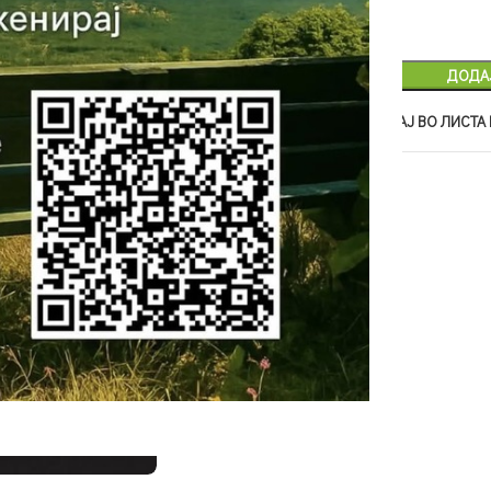
ДОДА
Add to compare
ДОДАЈ ВО ЛИСТА
SKU:
37
Категорија
Книги
Сподели: