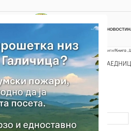
НОВОСТИ
Н
Дома
Останати производи
Книги
Книга „
КНИГА „ШУМСКИ ЗАЕДНИЦ
600.00
ден
10 на залиха
Дата / Date
*