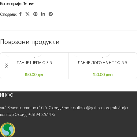
Категорија
Ланче
Сподели:
Поврзани продукти
ЛАНЧЕ ШЕПА Ф 3.5
ЛАНЧЕ ЛОГО НА НПГ Ф 5.5
НЕМА ЗАЛИХА
НЕМА ЗАЛИХА
150.00
ден
150.00
ден
ИНФО
ул.“ Велестовски пат“ б.б. Охрид Email: galicica@galicica.org.mk Инфо
центар Охрид: +38946261473