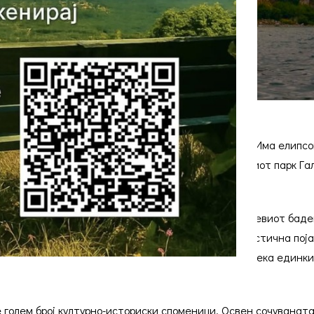
еро и е најголем остров во Република Македонија. Има елипс
ад е исклучително значајно подрачје од Националниот парк Г
дници и тоа шумата на дива фоја и шумата на вебиевиот бад
кадрoглавиот пеликан (Pelеcanuscrispus). Карактеристична по
во однос на единките од копнените популации, додека единки
голем број културно-историски споменици. Освен сочуваната