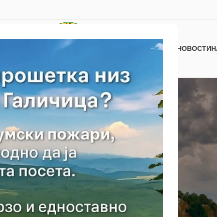
НОВОСТИ
Н
Туристички атракции
Голем град
Почетна
/
Туристички атракции
/
Голем град