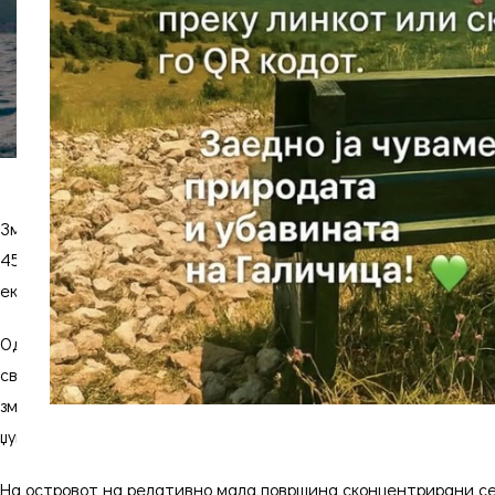
Змиски Остров или Свети Петар е остров во Преспанското Ез
450 м, со највисок дел 50 м над езерото. Островот Голем Гр
еколошки феномени.
Од растителниот свет јасно се издвојуваат две шумски зае
свет присутни се големиот корморан (Phalocrocorax carbo) и 
змијата рибарка и скалестата гуштерица се многу покрупни 
џуџест раст.
На островот на релативно мала површина сконцентрирани се 