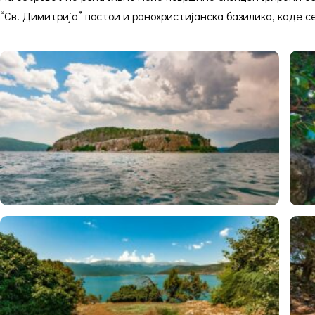
“Св. Димитрија” постои и ранохристијанска базилика, каде с