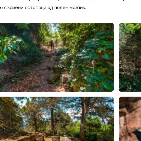
е откриени остатоци од поден мозаик.