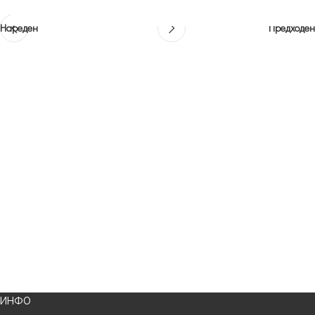
Нареден
Предходен
ИНФО