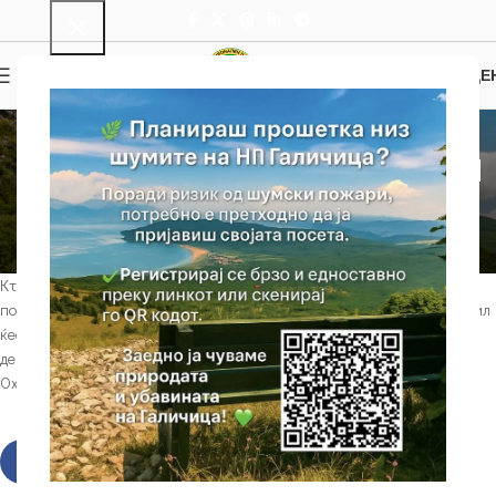
0
МЕНИ
0.00
ДЕ
КУЛТУРНО И ИСТОРИСКО НАСЛЕДСТВО
Црква Св. Богородица
Захумска
NP Galichica
On 12/10/2019
Ктиторскиот натпис над влезот во наосот кажува дека таа била
подигната и украсена со фрески во 1361 година. Ктитор на црквата бил
ќесарот Гргур, а патрон на нејзината внатрешна декорација
деволскиот епископ Григориј, една од највлијателните личности на
Охридската архиепископија од средината на XIV век.