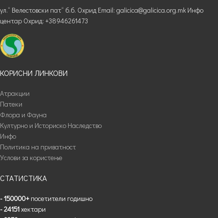
ул.“ Велестовски пат“ б.б. Охрид Email: galicica@galicica.org.mk Инфо
центар Охрид: +38946261473
КОРИСНИ ЛИНКОВИ
Атракции
Патеки
Флора и Фауна
Културно и Историско Наследство
Инфо
Политика на приватност
Услови за користење
СТАТИСТИКА
- 150000+
посетители годишно
- 24151
хектари