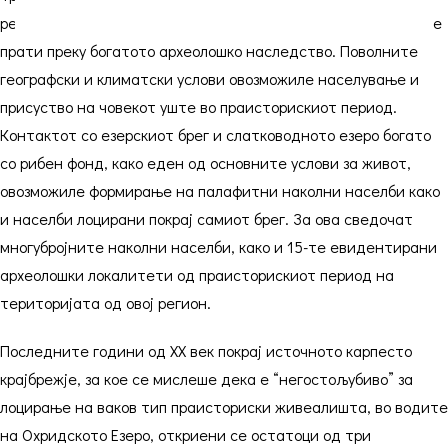
регионот датираат од најстарите времиња, што може да се
прати преку богатото археолошко наследство. Поволните
географски и климатски услови овозможиле населување и
присуство на човекот уште во праисторискиот период.
Контактот со езерскиот брег и слатководното езеро богато
со рибен фонд, како еден од основните услови за живот,
овозможиле формирање на палафитни наколни населби како
и населби лоцирани покрај самиот брег. За ова сведочат
многубројните наколни населби, како и 15-те евидентирани
археолошки локалитети од праисторискиот период на
територијата од овој регион.
Последните години од XX век покрај источното карпесто
крајбрежје, за кое се мислеше дека е “негостољубиво” за
лоцирање на ваков тип праисториски живеалишта, во водите
на Охридското Езеро, откриени се остатоци од три