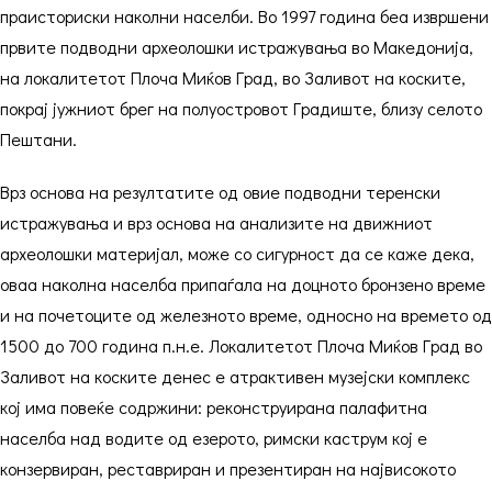
праисториски наколни населби. Во 1997 година беа извршени
првите подводни археолошки истражувања во Македонија,
на локалитетот Плоча Миќов Град, во Заливот на коските,
покрај јужниот брег на полуостровот Градиште, близу селото
Пештани.
Врз основа на резултатите од овие подводни теренски
истражувања и врз основа на анализите на движниот
археолошки материјал, може со сигурност да се каже дека,
оваа наколна населба припаѓала на доцното бронзено време
и на почетоците од железното време, односно на времето од
1500 до 700 година п.н.е. Локалитетот Плоча Миќов Град во
Заливот на коските денес е атрактивен музејски комплекс
кој има повеќе содржини: реконструирана палафитна
населба над водите од езерото, римски каструм кој е
конзервиран, реставриран и презентиран на највисокото