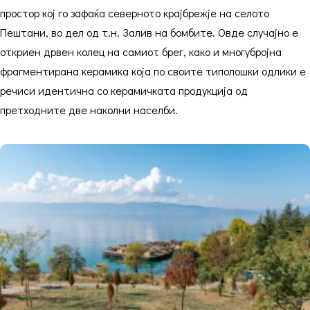
простор кој го зафаќа северното крајбрежје на селото
Пештани, во дел од т.н. Залив на бомбите. Овде случајно е
откриен дрвен колец на самиот брег, како и многубројна
фрагментирана керамика која по своите типолошки одлики е
речиси идентична со керамичката продукција од
претходните две наколни населби.