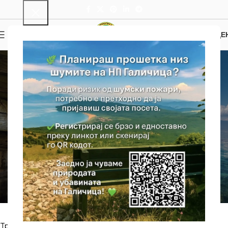
0
МЕНИ
0.00
ДЕ
Културно и Историско Наследство
Наколни Населби
Почетна
/
Наколни Населби
Трагите на човековото постоење на територијата на