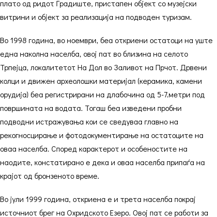
плато од ридот Градиште, пристапен објект со музејски
витрини и објект за реализација на подводен туризам.
Во 1998 година, во ноември, беа откриени остатоци на уште
една наколна населба, овој пат во близина на селото
Трпејца, локалитетот На Дол во Заливот на Прчот. Дрвени
колци и движен археолошки материјал (керамика, камени
орудија) беа регистрирани на длабочина од 5-7.метри под
површината на водата. Тогаш беа изведени пробни
подводни истражувања кои се сведуваа главно на
рекогносцирање и фотодокументирање на остатоците на
оваа населба. Според карактерот и особеностите на
наодите, констатирано е дека и оваа населба припаѓа на
крајот од бронзеното време.
Во јули 1999 година, откриена е и трета населба покрај
источниот брег на Охридското Езеро. Овој пат се работи за