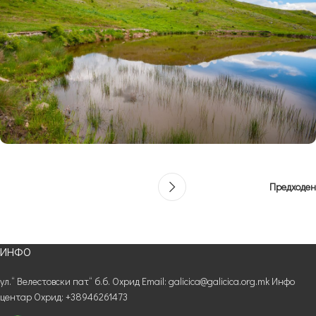
Предходен
ИНФО
ул.“ Велестовски пат“ б.б. Охрид Email: galicica@galicica.org.mk Инфо
центар Охрид: +38946261473