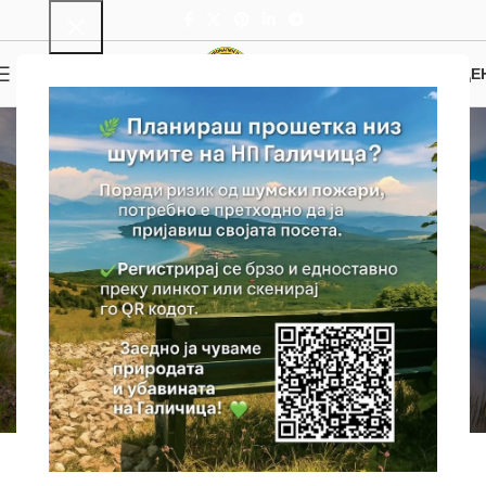
0
МЕНИ
0.00
ДЕ
Локви и Извори
Локва Џафа
Почетна
/
Локви и Извори
/
Локва Џафа