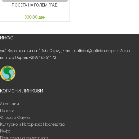
ПОСЕТА НА ГОЛЕМ ГРАД
300.00
ден
ИНФО
ул.“ Велестовски пат“ б.б. Охрид Email: galicica@galicica.org.mk Инфо
центар Охрид: +38946261473
КОРИСНИ ЛИНКОВИ
Атракции
Патеки
Флора и Фауна
Културно и Историско Наследство
Инфо
Политика на приватност