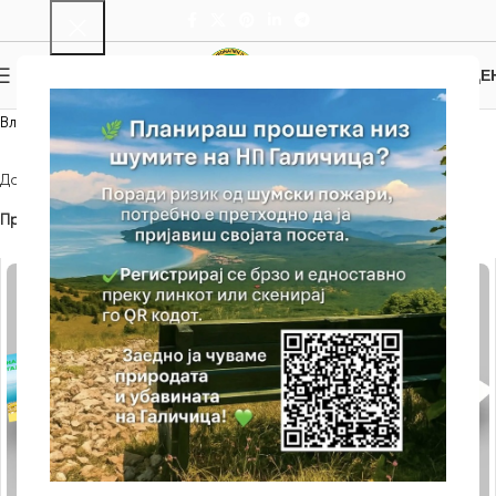
0
МЕНИ
0.00
ДЕ
Влезница
Showing all 11 results
Дома
Класи за испорака на Продукти
Влезинца
Прикажи
9
12
18
24