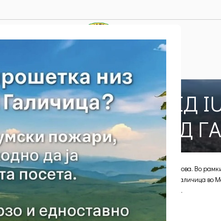
НОВОСТИ
 ПРОЦЕНКА СПОРЕД I
ЕМИЧНИ ВИДОВИ ОД Г
Posted by
DC
On 27/11/2025
КОИ РЕТКИ И ЕНДЕМИЧНИ ВИДОВИ
Митко Костадиновски, Сара В. Цветаноска, Ангела Ш. Иванова. Во рамк
лку ретки и ендемични растенија од Националниот Парк Галичица во Маке
.) Boiss. & Heldr. и Helichrysum zivojinii Černjavski & Soška.