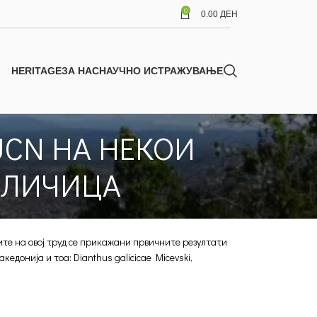
0
0.00
ДЕН
HERITAGE
ЗА НАС
НАУЧНО ИСТРАЖУВАЊЕ
UCN НА НЕКОИ
АЛИЧИЦА
ите на овој труд се прикажани првичните резултати
донија и тоа: Dianthus galicicae Micevski,