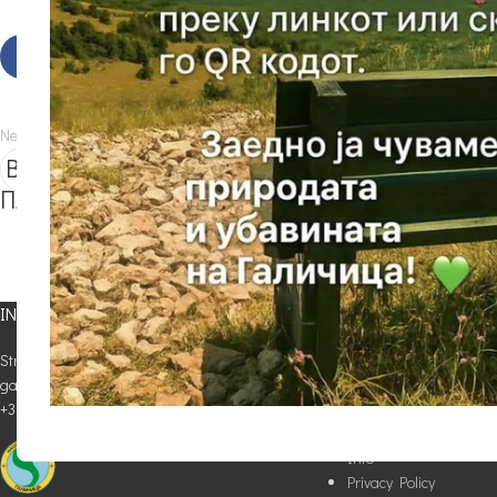
Newer
ВАЖНО ИЗВЕСТУВАЊЕ ЗА ПОСЕТИТЕЛИТЕ 
ПАРК ГАЛИЧИЦА
INFO
USEFUL LINKS
Street: Velestovski Pat bb, Ohrid Email:
Attractions
galicica@galicica.org.mk Info Center Ohrid:
Trails
+389 46 261 473
Flora and Fauna
Cultural and Historica
Info
Privacy Policy