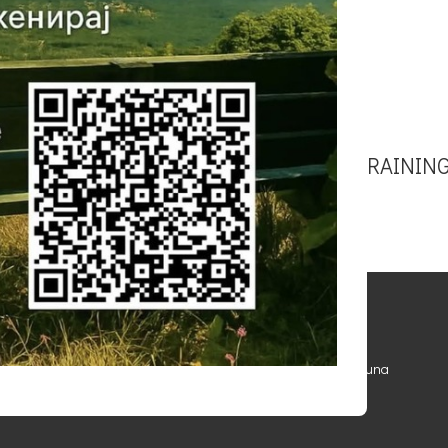
НА НАЦИОНАЛЕН
SMART TRAINING
STATISTICS
- 150,000+
visitors annually
- 24,151
hectares
- 3,279
representatives of the fauna
l Heritage
- 1,644
butterflies