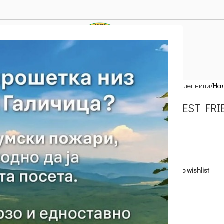
Home
Останати производи
Налепници
Нал
НАЛЕПНИЦИ (MY BEST FRI
50.00
ден
Out of stock
Add to compare
Add to wishlist
SKU:
30d
Category:
Налепници