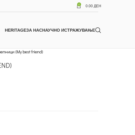
0
0.00
ДЕН
HERITAGE
ЗА НАС
НАУЧНО ИСТРАЖУВАЊЕ
епници (My best friend)
END)