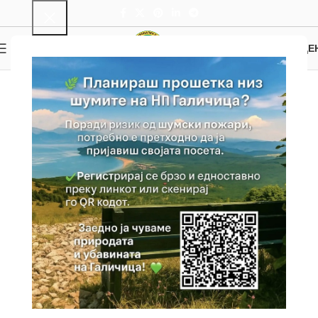
0
MENU
0.00
ДЕ
Налепници
Home
Без категорија
Налепници
Showing all 20 results
Show sidebar
НАЛЕПНИЦИ (ТРПЕЈЧКО ПОЛЕ)
НАЛЕПНИЦИ (РИБАРСКО СЕЛО)
50.00
ден
50.00
ден
НАЛЕПНИЦИ (ОСТРОВ ГОЛЕМ
НАЛЕПНИЦИ (НАКОЛНА
ГРАД)
НАСЕЛБА)