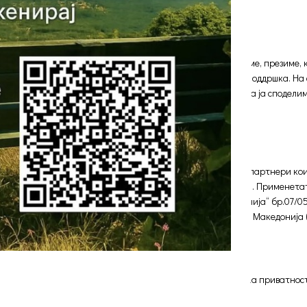
тавате коментар, може да побараме да го оставите Вашето име, презиме,
идуални потреби и да Ви обезбедиме ефективна услуга и поддршка. На
дреса нема да се користи за ниту една друга цел и нема да ја споделим
аме на трети лица или компании. Ова ги исклучува нашите партнери ко
ожеме да предадеме еден дел или сите собрани информации. Применетат
лика Македонија („Службен весник на Република Македонија“ бр.07/05, 
а Дирекцијата за заштита на лични податоци на Република Македонија 
ку извршиме одредени промени на Политика за заштита на приватноста,