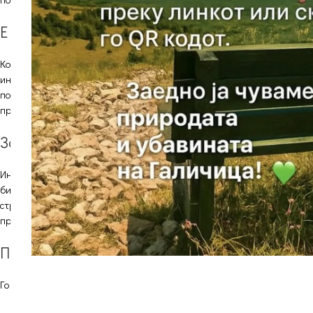
Е – пошта
Кога ја посетувате нашата веб-страница и се најавувате, или, пак, ос
информации ги користиме за да одговориме соодветно на Вашите индив
пошта ќе Ви одговориме на истата електронска адреса. Електронската а
примарната – одговор на Вашето барање.
Заштита на лични податоци
Информациите кои ги обработуваме, грижливо се зачувани и не ги дав
бизнис. По барање на државните органи и во согласност со законот, м
страница се заснова на Законот за заштита на лични податоци на Репуб
пречистениот текст на Законот може да се симне од веб-страницата н
Промени во политика на приватност
Го задржуваме правото на промени на Политиката за приватност. Докол