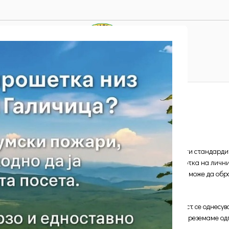
Privacy Policy
Home
Privacy Policy
податоци во сите свои деловни процеси, имплементирајќи ги стандарди
ст се однесува на начинот на кој „Галичица“ врши обработка на лични
mk и се грижи за заштита на личните податоци. „Галичица“ може да обр
ицата.
се доставени од Ваша страна. Оваа политика за приватност се однесув
еден линк до други веб-страници Ве информираме дека не преземаме од