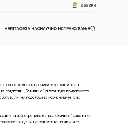
0
0.00
ДЕН
HERITAGE
ЗА НАС
НАУЧНО ИСТРАЖУВАЊЕ
те воспоставени со прописите за заштита на
те податоци. „Галичица“ ја почитува приватноста
аботува лични податоци за корисниците, а во
а само на веб-страницата на „Галичица“ како и на
говорност во однос на заштитата на личните