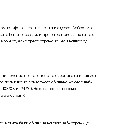
 компанија, телефон, е-пошта и адреса. Собраните
 сите Ваши пораки или прашања пристигнати по е-
е со ниту една трета страна за цели надвор од
и ни помагаат во водењето на страницата и нашиот
а политика за приватност објавена на оваа веб-
103/08 и 124/10). Во електронска форма,
(www.dzlp.mk).
 истите ќе ги објавиме на оваа веб- страница.