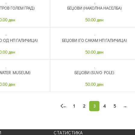
ТРОВ ГОЛЕМ ГРАД)
БЕЏОВИ (НАКОЛНА НАСЕЛБА)
НЕМА ЗАЛИХА
0.00
ден
50.00
ден
О ОД НП ГАЛИЧИЦА)
БЕЏОВИ (ГО САКАМ НП ГАЛИЧИЦА)
НЕМА ЗАЛИХА
0.00
ден
50.00
ден
(WATER MUSEUM)
БЕЏОВИ (SUVO POLE)
НЕМА ЗАЛИХА
0.00
ден
50.00
ден
←
1
2
3
4
5
→
И
СТАТИСТИКА